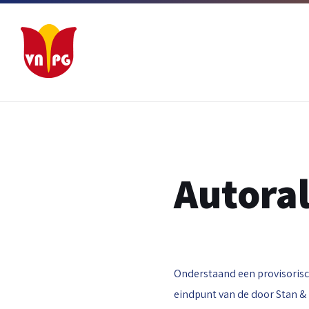
Ga
Ga
Ga
naar
naar
naar
inhoud
hoofdnavigatie
footer
Autoral
Onderstaand een provisorisc
eindpunt van de door Stan & 