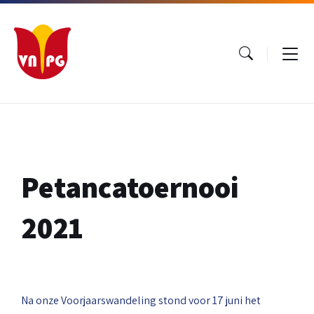
Ga
Ga
Ga
naar
naar
naar
inhoud
hoofdnavigatie
footer
Petancatoernooi
2021
Na onze Voorjaarswandeling stond voor 17 juni het