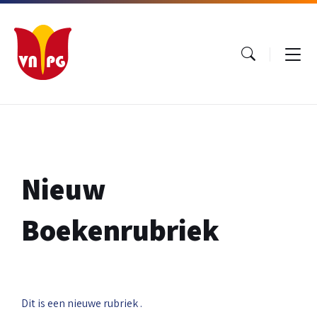
Ga
Ga
Ga
naar
naar
naar
inhoud
hoofdnavigatie
footer
Nieuw
Boekenrubriek
Dit is een nieuwe rubriek .