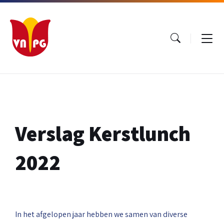
Ga
Ga
Ga
naar
naar
naar
inhoud
hoofdnavigatie
footer
Verslag Kerstlunch
2022
In het afgelopen jaar hebben we samen van diverse