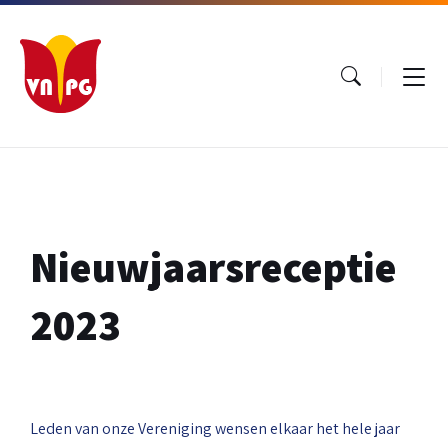
Ga
Ga
Ga
naar
naar
naar
inhoud
hoofdnavigatie
footer
Nieuwjaarsreceptie
2023
Leden van onze Vereniging wensen elkaar het hele jaar