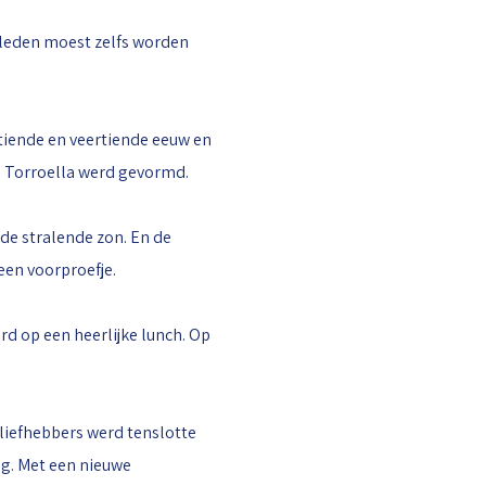
 leden moest zelfs worden
rtiende en veertiende eeuw en
 Torroella werd gevormd.
 de stralende zon. En de
een voorproefje.
d op een heerlijke lunch. Op
 liefhebbers werd tenslotte
ng. Met een nieuwe