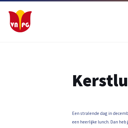
Ga
Ga
Ga
naar
naar
naar
inhoud
hoofdnavigatie
footer
Kerstl
Een stralende dag in decembe
een heerlijke lunch. Dan heb 