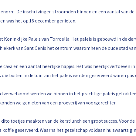
 enorm. De inschrijvingen stroomden binnen en een aantal van de
ten was het op 16 december genieten.
t Koninklijke Paleis van Torroella. Het paleis is gebouwd in de de
iekerk van Sant Genís het centrum waaromheen de oude stad van
cava en een aantal heerlijke hapjes. Het was heerlijk vertoeven in
s die buiten in de tuin van het paleis werden geserveerd waren pas 
d verwelkomd werden we binnen in het prachtige paleis getrakteer
ls konden we genieten van een proeverij van voorgerechten.
 dito toetjes maakten van de kerstlunch een groot succes. Voor de
 de koffie geserveerd. Waarna het gezelschap voldaan huiswaarts gi