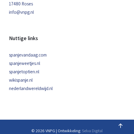
17480 Roses
info@vnpg.nl
Nuttige links
spanjevandaag.com
spanjeweetjes.nl
spanjetoptien.nl
wikispanje.nl
nederlandwereldwijd.nl
© 2026 VNPG | Ontwikkeling:
Selva Digital