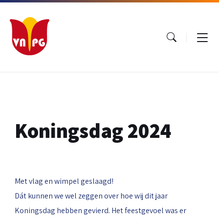
Ga
Ga
Ga
naar
naar
naar
inhoud
hoofdnavigatie
footer
Koningsdag 2024
Met vlag en wimpel geslaagd!
Dát kunnen we wel zeggen over hoe wij dit jaar
Koningsdag hebben gevierd. Het feestgevoel was er