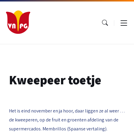
Ga
Ga
Ga
naar
naar
naar
inhoud
hoofdnavigatie
footer
Kweepeer toetje
Het is eind november en ja hoor, daar liggen ze al weer …
de kweeperen, op de fruit en groenten afdeling van de
supermercados. Membrillos (Spaanse vertaling).