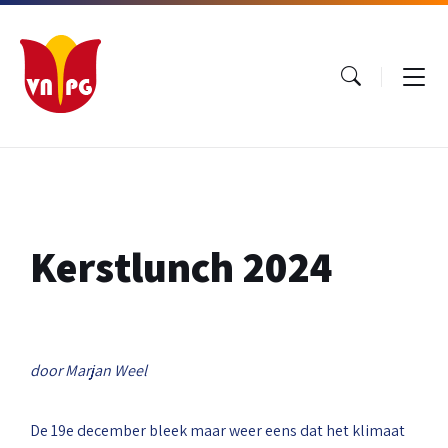
Ga
Ga
Ga
naar
naar
naar
inhoud
hoofdnavigatie
footer
Kerstlunch 2024
door Marjan Weel
De 19e december bleek maar weer eens dat het klimaat