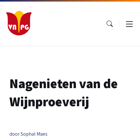
Ga
Ga
Ga
naar
naar
naar
inhoud
hoofdnavigatie
footer
Nagenieten van de
Wijnproeverij
door Sophal Maes