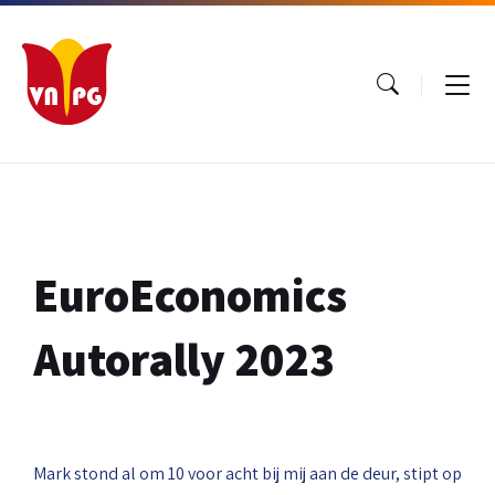
Ga
Ga
Ga
naar
naar
naar
inhoud
hoofdnavigatie
footer
EuroEconomics
Autorally 2023
Mark stond al om 10 voor acht bij mij aan de deur, stipt op