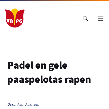
Ga
Ga
Ga
naar
naar
naar
inhoud
hoofdnavigatie
footer
Padel en gele
paaspelotas rapen
Door: Astrid Jansen