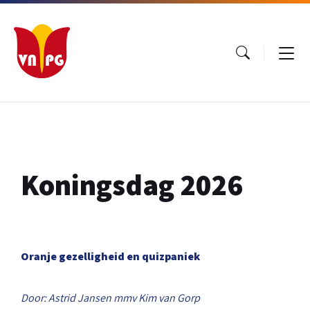
Ga
Ga
Ga
naar
naar
naar
inhoud
hoofdnavigatie
footer
Koningsdag 2026
Oranje gezelligheid en quizpaniek
Door: Astrid Jansen mmv Kim van Gorp