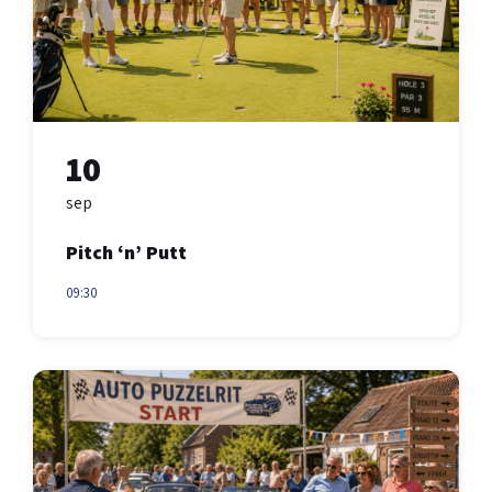
10
sep
Pitch ‘n’ Putt
09:30