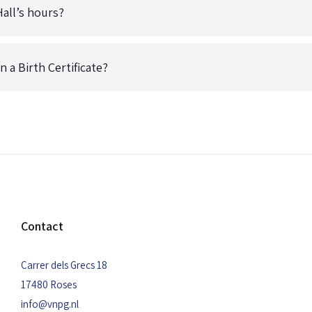
all’s hours?
n a Birth Certificate?
Contact
Carrer dels Grecs 18
17480 Roses
info@vnpg.nl