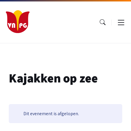
Ga
Ga
Ga
naar
naar
naar
inhoud
hoofdnavigatie
footer
Kajakken op zee
Dit evenement is afgelopen.