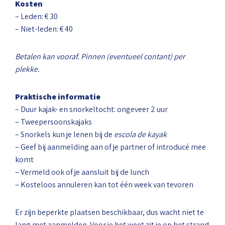
Kosten
– Leden: € 30
– Niet-leden: € 40
Betalen kan vooraf. Pinnen (eventueel contant) per
plekke.
Praktische informatie
– Duur kajak- en snorkeltocht: ongeveer 2 uur
– Tweepersoonskajaks
– Snorkels kun je lenen bij de
escola de kayak
– Geef bij aanmelding aan of je partner of introducé mee
komt
– Vermeld ook of je aansluit bij de lunch
– Kosteloos annuleren kan tot één week van tevoren
Er zijn beperkte plaatsen beschikbaar, dus wacht niet te
lang met aanmelden. Voor je het weet zit je op het strand