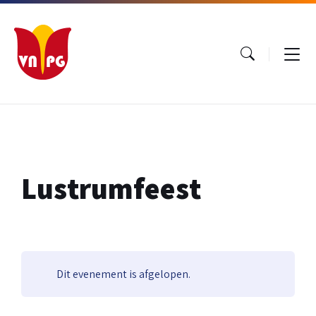
Ga
Ga
Ga
naar
naar
naar
inhoud
hoofdnavigatie
footer
Lustrumfeest
Dit evenement is afgelopen.