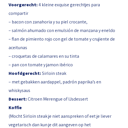
Voorgerecht:
4 kleine exquise gerechtjes para
compartir
– bacon con zanahoria y su piel crocante,
– salmón ahumado con emulsión de manzana y eneldo
– flan de pimiento rojo con gel de tomate y crujiente de
aceitunas
– croquetas de calamares en su tinta
– pan con tomate y jamon ibérico
Hoofdgerecht:
Sirloin steak
– met gebakken aardappel, padrón paprika’s en
whiskysaus
Dessert:
Citroen Merengue of IJsdessert
Koffie
(Mocht Sirloin steak je niet aanspreken of eet je liever
vegetarisch dan kun je dit aangeven op het