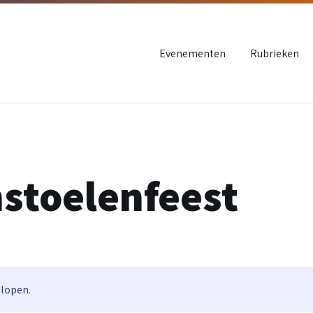
Evenementen
Rubrieken
stoelenfeest
elopen.