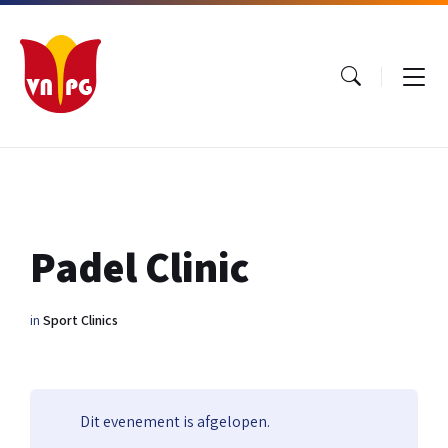
Ga
Ga
Ga
naar
naar
naar
inhoud
hoofdnavigatie
footer
Padel Clinic
in
Sport Clinics
Dit evenement is afgelopen.